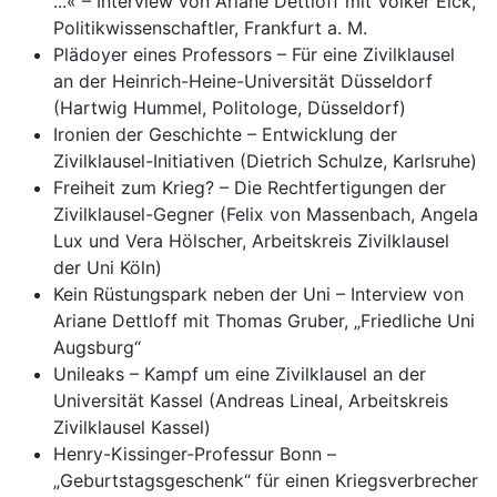
...« – Interview von Ariane Dettloff mit Volker Eick,
Politikwissenschaftler, Frankfurt a. M.
Plädoyer eines Professors – Für eine Zivilklausel
an der Heinrich-Heine-Universität Düsseldorf
(Hartwig Hummel, Politologe, Düsseldorf)
Ironien der Geschichte – Entwicklung der
Zivilklausel-Initiativen (Dietrich Schulze, Karlsruhe)
Freiheit zum Krieg? – Die Rechtfertigungen der
Zivilklausel-Gegner (Felix von Massenbach, Angela
Lux und Vera Hölscher, Arbeitskreis Zivilklausel
der Uni Köln)
Kein Rüstungspark neben der Uni – Interview von
Ariane Dettloff mit Thomas Gruber, „Friedliche Uni
Augsburg“
Unileaks – Kampf um eine Zivilklausel an der
Universität Kassel (Andreas Lineal, Arbeitskreis
Zivilklausel Kassel)
Henry-Kissinger-Professur Bonn –
„Geburtstagsgeschenk“ für einen Kriegsverbrecher