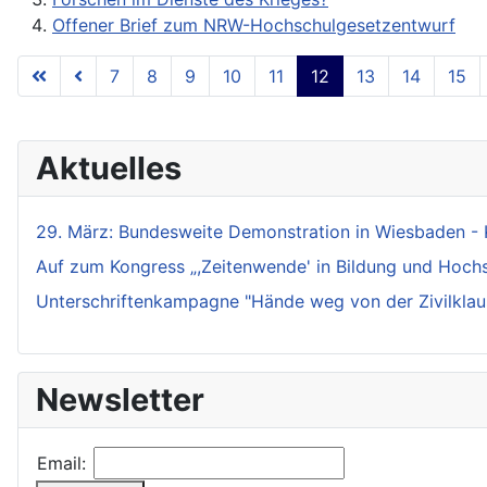
Offener Brief zum NRW-Hochschulgesetzentwurf
7
8
9
10
11
12
13
14
15
Aktuelles
29. März: Bundesweite Demonstration in Wiesbaden - 
Auf zum Kongress „,Zeitenwende' in Bildung und Hochsch
Unterschriftenkampagne "Hände weg von der Zivilklaus
Newsletter
Email: