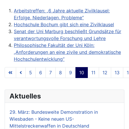
Arbeitstreffen: „6 Jahre aktuelle Zivilklausel:
Erfolge, Niederlagen, Probleme“
Hochschule Bochum gibt sich eine Zivilklausel
Senat der Uni Marburg beschließt Grundsätze für
verantwortungsvolle Forschung und Lehre
Philosophische Fakultät der Uni Köln:
„Anforderungen an eine zivile und demokratische
Hochschulentwicklung“
5
6
7
8
9
10
11
12
13
Seite 10 von 18
Aktuelles
29. März: Bundesweite Demonstration in
Wiesbaden - Keine neuen US-
Mittelstreckenwaffen in Deutschland