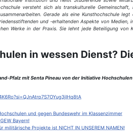
rnationale Institution und heißt Studierende sowie Mitar
schule versteht sich als transkulturelle Gemeinschaft, i
sammenarbeiten. Gerade als eine Kunsthochschule legt d
iedensstiftenden und -erhaltenden Aspekte von Medien, in
hen Werke in der Praxis. Sie lehnt jede Beteiligung von
len in wessen Dienst? Die 
nd-Pfalz mit Senta Pineau von der Initiative Hochschule
k4K6Ro?si=QJnAtrp7S7OYug3jIHq8tA
n Hochschulen und gegen Bundeswehr im Klassenzimmer
r GEW Bayern!
für militärische Projekte ist NICHT IN UNSEREM NAMEN!