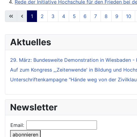
Rede der Initiative Hochschule für den Frieden bei 
1
2
3
4
5
6
7
8
9
10
Aktuelles
29. März: Bundesweite Demonstration in Wiesbaden - 
Auf zum Kongress „,Zeitenwende' in Bildung und Hochsch
Unterschriftenkampagne "Hände weg von der Zivilklaus
Newsletter
Email:
abonnieren