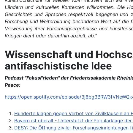
Kunsthochschule für Medien Köln versteht sich als inte
Ländern und kulturellen Kontexten willkommen. Die Hoch
Geschichten und Sprachen respektvoll begegnen und zu
Forschung und Weiterbildung besonderen Wert auf die fr
Verwendung ihrer Forschungsergebnisse und künstlerisc
Kriegen dient oder daraufhin abzielt, ab.“
Wissenschaft und Hochschu
antifaschistische Idee
Podcast "FokusFrieden" der Friedenssakademie Rheinla
Peace:
https://open.spotify.com/episode/3j6bg3BRW3fVNeWQ
Hunderte klagen gegen Verbot von Zivilklauseln a
Bayern ist überall - Unterstützt die Popularklage de
DESY: Die Öffnung ziviler Forschungseinrichtungen 