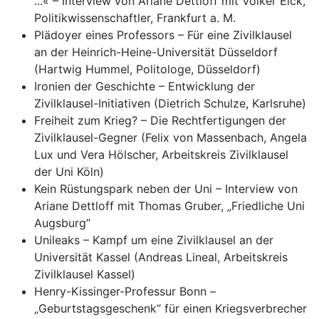
...« – Interview von Ariane Dettloff mit Volker Eick,
Politikwissenschaftler, Frankfurt a. M.
Plädoyer eines Professors – Für eine Zivilklausel
an der Heinrich-Heine-Universität Düsseldorf
(Hartwig Hummel, Politologe, Düsseldorf)
Ironien der Geschichte – Entwicklung der
Zivilklausel-Initiativen (Dietrich Schulze, Karlsruhe)
Freiheit zum Krieg? – Die Rechtfertigungen der
Zivilklausel-Gegner (Felix von Massenbach, Angela
Lux und Vera Hölscher, Arbeitskreis Zivilklausel
der Uni Köln)
Kein Rüstungspark neben der Uni – Interview von
Ariane Dettloff mit Thomas Gruber, „Friedliche Uni
Augsburg“
Unileaks – Kampf um eine Zivilklausel an der
Universität Kassel (Andreas Lineal, Arbeitskreis
Zivilklausel Kassel)
Henry-Kissinger-Professur Bonn –
„Geburtstagsgeschenk“ für einen Kriegsverbrecher