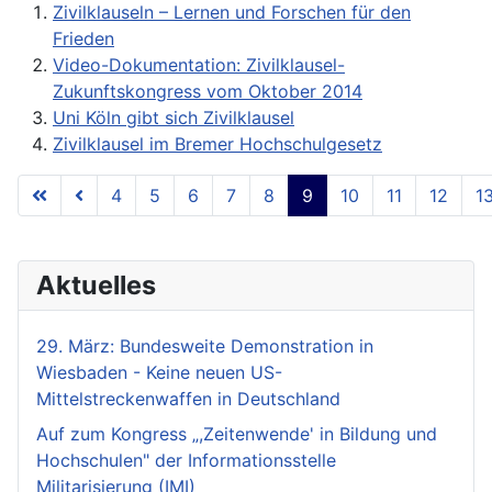
Zivilklauseln – Lernen und Forschen für den
Frieden
Video-Dokumentation: Zivilklausel-
Zukunftskongress vom Oktober 2014
Uni Köln gibt sich Zivilklausel
Zivilklausel im Bremer Hochschulgesetz
4
5
6
7
8
9
10
11
12
1
Seite 9 von 18
Aktuelles
29. März: Bundesweite Demonstration in
Wiesbaden - Keine neuen US-
Mittelstreckenwaffen in Deutschland
Auf zum Kongress „,Zeitenwende' in Bildung und
Hochschulen" der Informationsstelle
Militarisierung (IMI)