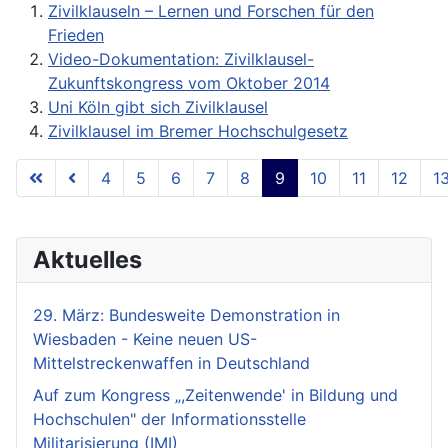
Zivilklauseln – Lernen und Forschen für den
Frieden
Video-Dokumentation: Zivilklausel-
Zukunftskongress vom Oktober 2014
Uni Köln gibt sich Zivilklausel
Zivilklausel im Bremer Hochschulgesetz
4
5
6
7
8
9
10
11
12
1
Seite 9 von 18
Aktuelles
29. März: Bundesweite Demonstration in
Wiesbaden - Keine neuen US-
Mittelstreckenwaffen in Deutschland
Auf zum Kongress „,Zeitenwende' in Bildung und
Hochschulen" der Informationsstelle
Militarisierung (IMI)