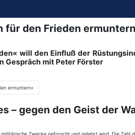
n für den Frieden ermunter
en« will den Einfluß der Rüstungsind
 Gespräch mit Peter Förster
eden ermuntern«
es – gegen den Geist der Wa
ür militärische Zwecke geforscht und gelehrt
wird. Die Zahl 