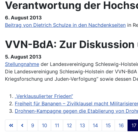
Verantwortung der Hochsc
6. August 2013
Beitrag von Dietrich Schulze in den Nachdenkseiten
in Re
VVN-BdA: Zur Diskussion u
5. August 2013
Stellungnahme
der Landesvereinigung Schleswig-Holstein
Die Landesvereinigung Schleswig-Holstein der VVN-BdA b
Kriegsforschung und Juden-Verfolgung“ sowie dessen De
„Verklausulierter Frieden“
Freiheit für Bananen – Zivilklausel macht Militarisie
Drohnen-Kampagne gegen die Etablierung von Drohn
9
10
11
12
13
14
15
16
17