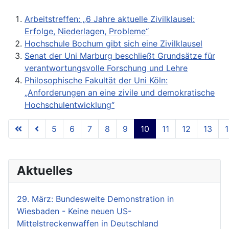
Arbeitstreffen: „6 Jahre aktuelle Zivilklausel:
Erfolge, Niederlagen, Probleme“
Hochschule Bochum gibt sich eine Zivilklausel
Senat der Uni Marburg beschließt Grundsätze für
verantwortungsvolle Forschung und Lehre
Philosophische Fakultät der Uni Köln:
„Anforderungen an eine zivile und demokratische
Hochschulentwicklung“
5
6
7
8
9
10
11
12
13
Seite 10 von 18
Aktuelles
29. März: Bundesweite Demonstration in
Wiesbaden - Keine neuen US-
Mittelstreckenwaffen in Deutschland