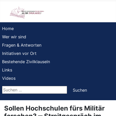
Home
Wer wir sind
Fragen & Antworten
Initiativen vor Ort
Bestehende Zivilklauseln
Links
Videos
Suchen ...
Suchen
Sollen Hochschulen fürs Militär
forschen? ‒ Streitgespräch im