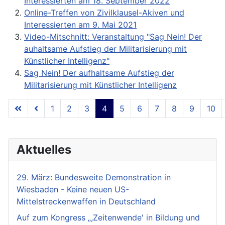
Interessierten am 18. September 2022
Online-Treffen von Zivilklausel-Akiven und
Interessierten am 9. Mai 2021
Video-Mitschnitt: Veranstaltung "Sag Nein! Der
auhaltsame Aufstieg der Militarisierung mit
Künstlicher Intelligenz"
Sag Nein! Der aufhaltsame Aufstieg der
Militarisierung mit Künstlicher Intelligenz
1
2
3
4
5
6
7
8
9
10
Seite 4 von 18
Aktuelles
29. März: Bundesweite Demonstration in
Wiesbaden - Keine neuen US-
Mittelstreckenwaffen in Deutschland
Auf zum Kongress „,Zeitenwende' in Bildung und