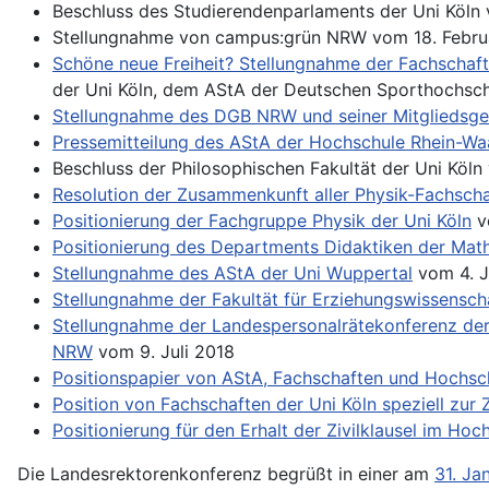
Beschluss des Studierendenparlaments der Uni Köln
Stellungnahme von campus:grün NRW vom 18. Febru
Schöne neue Freiheit? Stellungnahme der Fachschaf
der Uni Köln, dem AStA der Deutschen Sporthochsch
Stellungnahme des DGB NRW und seiner Mitgliedsg
Pressemitteilung des AStA der Hochschule Rhein-Wa
Beschluss der Philosophischen Fakultät der Uni Köln
Resolution der Zusammenkunft aller Physik-Fachscha
Positionierung der Fachgruppe Physik der Uni Köln
v
Positionierung des Departments Didaktiken der Math
Stellungnahme des AStA der Uni Wuppertal
vom 4. J
Stellungnahme der Fakultät für Erziehungswissenschaf
Stellungnahme der Landespersonalrätekonferenz der 
NRW
vom 9. Juli 2018
Positionspapier von AStA, Fachschaften und Hochs
Position von Fachschaften der Uni Köln speziell zur Z
Positionierung für den Erhalt der Zivilklausel im H
Die Landesrektorenkonferenz begrüßt in einer am
31. Ja