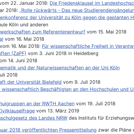
 vom 22. Januar 2018:
Die Friedensklausel im Landeshochsc
ar 2018:
„Rolle rückwärts - Das neue Studierendengängelu
tenkonferenz der Universität zu Köln gegen die geplanten
ule Köln und anderen
ewerkschaften zum Referentenentwurf
vom 15. Mai 2018
al
vom 16. Mai 2018
 vom 16. Mai 2018:
Für wissenschaftliche Freiheit in Verant
ften (ZaPF)
vom 3. Juni 2018 in Heidelberg
om 14. Juni 2018
ematik und der Naturwissenschaften an der Uni Köln
uli 2018
t der Universität Bielefeld
vom 9. Juli 2018
wissenschaftlich Beschäftigten an den Hochschulen und Uni
chulgruppen an der RWTH Aachen
vom 19. Juli 2018
ivilklauselfrage
vom 13. März 2019
ochschulgesetz des Landes NRW
des Instituts für Erziehungs
nuar 2018 veröffentlichten Pressemitteilung
zwar die Pläne 