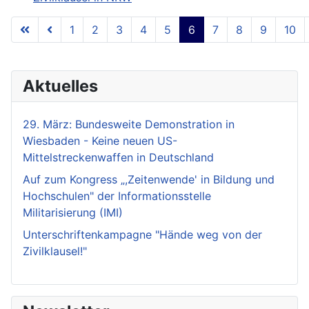
1
2
3
4
5
6
7
8
9
10
Seite 6 von 18
Aktuelles
29. März: Bundesweite Demonstration in
Wiesbaden - Keine neuen US-
Mittelstreckenwaffen in Deutschland
Auf zum Kongress „,Zeitenwende' in Bildung und
Hochschulen" der Informationsstelle
Militarisierung (IMI)
Unterschriftenkampagne "Hände weg von der
Zivilklausel!"