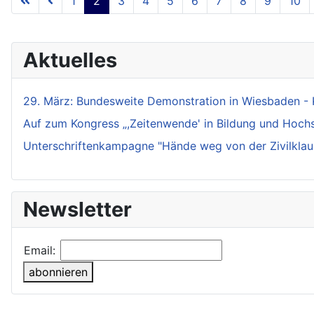
1
2
3
4
5
6
7
8
9
10
Aktuelles
29. März: Bundesweite Demonstration in Wiesbaden - 
Auf zum Kongress „,Zeitenwende' in Bildung und Hochsch
Unterschriftenkampagne "Hände weg von der Zivilklaus
Newsletter
Email:
abonnieren