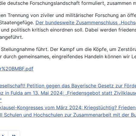
für die deutsche Forschungslandschaft formuliert, zusammen
gen Trennung von ziviler und militärischer Forschung an öf
 Staatengefüge.
Der bundesweite Zusammenschluss „Hochschul
 und politisch kritisch einordnen soll. Dabei werden fried
angeführt.
er Stellungnahme führt. Der Kampf um die Köpfe, um Zerstö
Nur durch gemeinsames, eingreifendes Handeln können wir Le
tar%20BMBF.pdf
ilgesellschaft! Petition gegen das Bayerische Gesetz zur Fö
 in Fulda am 13. Mai 2024: „Friedensgebot statt Zivilklaus
"
klausel-Kongresses vom März 2024: Kriegstüchtig? Friedensf
oll Schulen und Hochschulen zur Zusammenarbeit mit der B