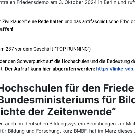
ntralen Friedensdemo am 3. Oktober 2024 in Berlin und ruf
 Zivilklausel" 
eine Rede halten
und das antifaschistische Erbe der
affen!
amm 237 vor dem Geschäft "TOP RUNNING")
, der den Schwerpunkt auf die Hochschulen und die Bedeutung der
t. 
Der Aufruf kann hier abgerufen werden: 
https://linke-sd
Hochschulen für den Frieden
 Bundesministeriums für Bi
Lichte der Zeitenwende“
 auch im deutschen Bildungssystem Bemühungen zur Militar
ür Bildung und Forschung, kurz BMBF, hat im März dieses J