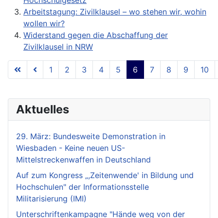
Hochschulgesetz
Arbeitstagung: Zivilklausel – wo stehen wir, wohin
wollen wir?
Widerstand gegen die Abschaffung der
Zivilklausel in NRW
1
2
3
4
5
6
7
8
9
10
Seite 6 von 18
Aktuelles
29. März: Bundesweite Demonstration in
Wiesbaden - Keine neuen US-
Mittelstreckenwaffen in Deutschland
Auf zum Kongress „,Zeitenwende' in Bildung und
Hochschulen" der Informationsstelle
Militarisierung (IMI)
Unterschriftenkampagne "Hände weg von der