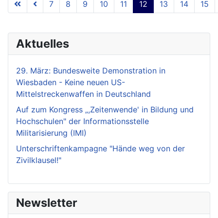
7
8
9
10
11
12
13
14
15
Seite 12 von 18
Aktuelles
29. März: Bundesweite Demonstration in
Wiesbaden - Keine neuen US-
Mittelstreckenwaffen in Deutschland
Auf zum Kongress „,Zeitenwende' in Bildung und
Hochschulen" der Informationsstelle
Militarisierung (IMI)
Unterschriftenkampagne "Hände weg von der
Zivilklausel!"
Newsletter