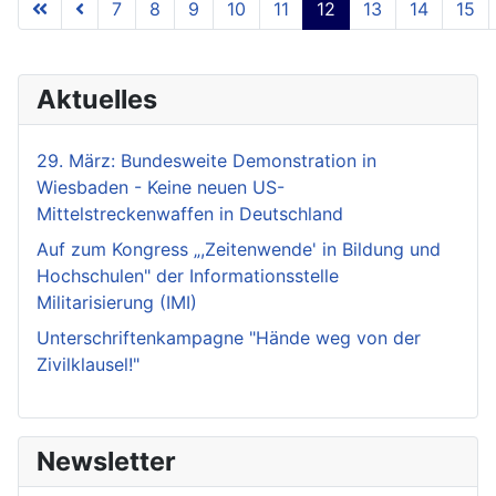
7
8
9
10
11
12
13
14
15
Seite 12 von 18
Aktuelles
29. März: Bundesweite Demonstration in
Wiesbaden - Keine neuen US-
Mittelstreckenwaffen in Deutschland
Auf zum Kongress „,Zeitenwende' in Bildung und
Hochschulen" der Informationsstelle
Militarisierung (IMI)
Unterschriftenkampagne "Hände weg von der
Zivilklausel!"
Newsletter