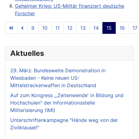
Geheimer Krieg: US-Militär finanziert deutsche
Forscher
9
10
11
12
13
14
15
16
17
Seite 15 von 18
Aktuelles
29. März: Bundesweite Demonstration in
Wiesbaden - Keine neuen US-
Mittelstreckenwaffen in Deutschland
Auf zum Kongress „,Zeitenwende' in Bildung und
Hochschulen" der Informationsstelle
Militarisierung (IMI)
Unterschriftenkampagne "Hände weg von der
Zivilklausel!"