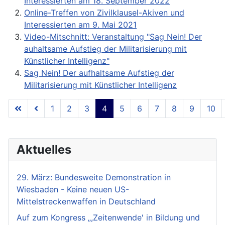
Interessierten am 18. September 2022
Online-Treffen von Zivilklausel-Akiven und
Interessierten am 9. Mai 2021
Video-Mitschnitt: Veranstaltung "Sag Nein! Der
auhaltsame Aufstieg der Militarisierung mit
Künstlicher Intelligenz"
Sag Nein! Der aufhaltsame Aufstieg der
Militarisierung mit Künstlicher Intelligenz
1
2
3
4
5
6
7
8
9
10
Seite 4 von 18
Aktuelles
29. März: Bundesweite Demonstration in
Wiesbaden - Keine neuen US-
Mittelstreckenwaffen in Deutschland
Auf zum Kongress „,Zeitenwende' in Bildung und