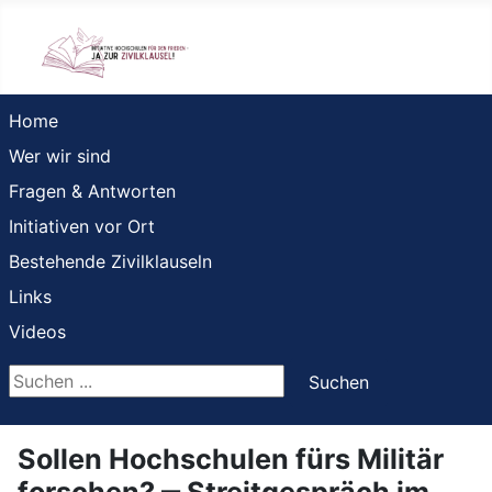
Home
Wer wir sind
Fragen & Antworten
Initiativen vor Ort
Bestehende Zivilklauseln
Links
Videos
Suchen ...
Suchen
Sollen Hochschulen fürs Militär
forschen? ‒ Streitgespräch im