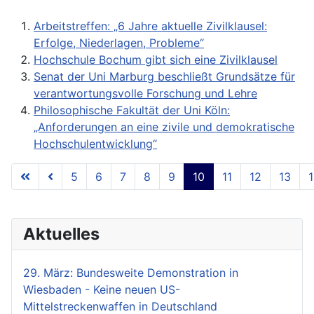
Arbeitstreffen: „6 Jahre aktuelle Zivilklausel:
Erfolge, Niederlagen, Probleme“
Hochschule Bochum gibt sich eine Zivilklausel
Senat der Uni Marburg beschließt Grundsätze für
verantwortungsvolle Forschung und Lehre
Philosophische Fakultät der Uni Köln:
„Anforderungen an eine zivile und demokratische
Hochschulentwicklung“
5
6
7
8
9
10
11
12
13
Seite 10 von 18
Aktuelles
29. März: Bundesweite Demonstration in
Wiesbaden - Keine neuen US-
Mittelstreckenwaffen in Deutschland