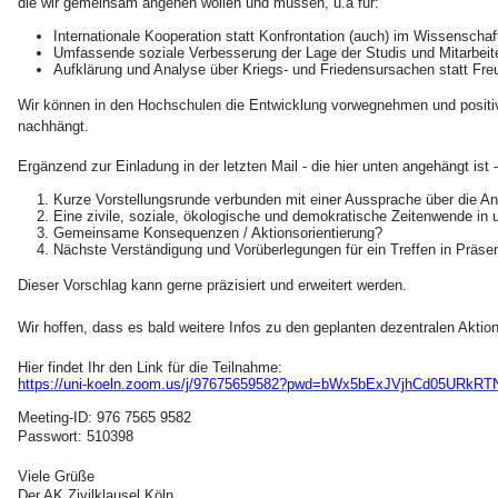
die wir gemeinsam angehen wollen und müssen, u.a für:
Internationale Kooperation statt Konfrontation (auch) im Wissenscha
Umfassende soziale Verbesserung der Lage der Studis und Mitarbeite
Aufklärung und Analyse über Kriegs- und Friedensursachen statt Fr
Wir können in den Hochschulen die Entwicklung vorwegnehmen und positiv 
nachhängt.
Ergänzend zur Einladung in der letzten Mail - die hier unten angehängt ist
Kurze Vorstellungsrunde verbunden mit einer Aussprache über die Anl
Eine zivile, soziale, ökologische und demokratische Zeitenwende i
Gemeinsame Konsequenzen / Aktionsorientierung?
Nächste Verständigung und Vorüberlegungen für ein Treffen in Präse
Dieser Vorschlag kann gerne präzisiert und erweitert werden.
Wir hoffen, dass es bald weitere Infos zu den geplanten dezentralen Akt
Hier findet Ihr den Link für die Teilnahme:
https://uni-koeln.zoom.us/j/97675659582?pwd=bWx5bExJVjhCd05URkR
Meeting-ID: 976 7565 9582
Passwort: 510398
Viele Grüße
Der AK Zivilklausel Köln