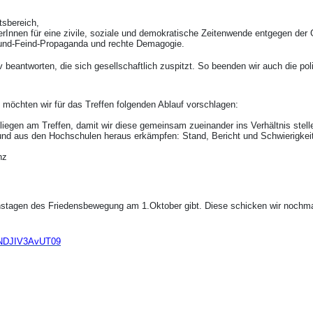
ftsbereich,
rInnen für eine zivile, soziale und demokratische Zeitenwende entgegen der
eund-Feind-Propaganda und rechte Demagogie.
beantworten, die sich gesellschaftlich zuspitzt. So beenden wir auch die po
 - möchten wir für das Treffen folgenden Ablauf vorschlagen:
iegen am Treffen, damit wir diese gemeinsam zueinander ins Verhältnis stell
n und aus den Hochschulen heraus erkämpfen: Stand, Bericht und Schwierigk
nz
ionstagen des Friedensbewegung am 1.Oktober gibt. Diese schicken wir nochm
TNDJIV3AvUT09