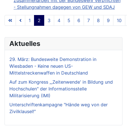
Zusammenarbeit mit der Bundeswehr verpflichten
- Stellungnahmen dagegen von GEW und SDAJ
1
2
3
4
5
6
7
8
9
10
Seite 2 von 18
Aktuelles
29. März: Bundesweite Demonstration in
Wiesbaden - Keine neuen US-
Mittelstreckenwaffen in Deutschland
Auf zum Kongress „,Zeitenwende' in Bildung und
Hochschulen" der Informationsstelle
Militarisierung (IMI)
Unterschriftenkampagne "Hände weg von der
Zivilklausel!"