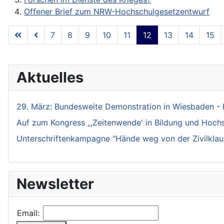
Offener Brief zum NRW-Hochschulgesetzentwurf
7
8
9
10
11
12
13
14
15
Aktuelles
29. März: Bundesweite Demonstration in Wiesbaden - 
Auf zum Kongress „,Zeitenwende' in Bildung und Hochsch
Unterschriftenkampagne "Hände weg von der Zivilklaus
Newsletter
Email: