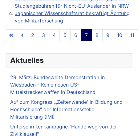
Studiengebühren für Nicht-EU-Ausländer in NRW
Japanischer Wissenschaftsrat bekräftigt Ächtung
von Militärforschung
2
3
4
5
6
7
8
9
10
11
Seite 7 von 18
Aktuelles
29. März: Bundesweite Demonstration in
Wiesbaden - Keine neuen US-
Mittelstreckenwaffen in Deutschland
Auf zum Kongress „,Zeitenwende' in Bildung und
Hochschulen" der Informationsstelle
Militarisierung (IMI)
Unterschriftenkampagne "Hände weg von der
Zivilklausel!"