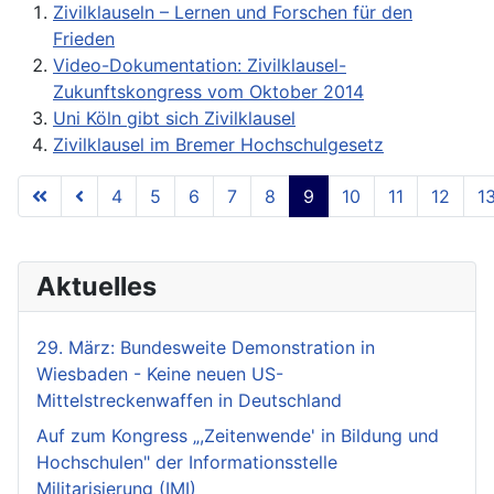
Zivilklauseln – Lernen und Forschen für den
Frieden
Video-Dokumentation: Zivilklausel-
Zukunftskongress vom Oktober 2014
Uni Köln gibt sich Zivilklausel
Zivilklausel im Bremer Hochschulgesetz
4
5
6
7
8
9
10
11
12
1
Seite 9 von 18
Aktuelles
29. März: Bundesweite Demonstration in
Wiesbaden - Keine neuen US-
Mittelstreckenwaffen in Deutschland
Auf zum Kongress „,Zeitenwende' in Bildung und
Hochschulen" der Informationsstelle
Militarisierung (IMI)