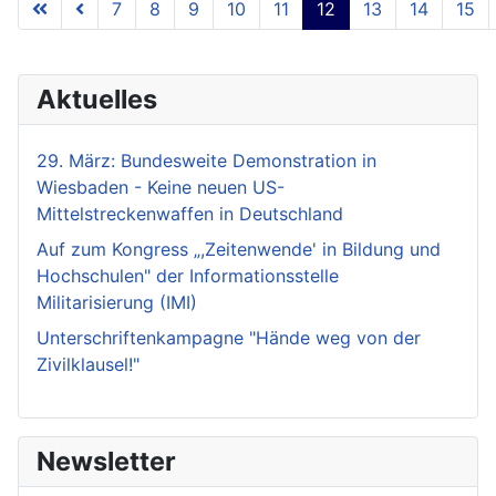
7
8
9
10
11
12
13
14
15
Seite 12 von 18
Aktuelles
29. März: Bundesweite Demonstration in
Wiesbaden - Keine neuen US-
Mittelstreckenwaffen in Deutschland
Auf zum Kongress „,Zeitenwende' in Bildung und
Hochschulen" der Informationsstelle
Militarisierung (IMI)
Unterschriftenkampagne "Hände weg von der
Zivilklausel!"
Newsletter