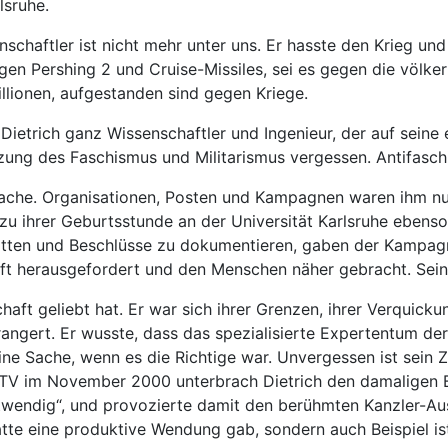
lsruhe.
schaftler ist nicht mehr unter uns. Er hasste den Krieg un
en Pershing 2 und Cruise-Missiles, sei es gegen die völke
illionen, aufgestanden sind gegen Kriege.
 Dietrich ganz Wissenschaftler und Ingenieur, der auf seine 
tzung des Faschismus und Militarismus vergessen. Antifasc
ache. Organisationen, Posten und Kampagnen waren ihm nur 
u ihrer Geburtsstunde an der Universität Karlsruhe ebenso 
ebatten und Beschlüsse zu dokumentieren, gaben der Kampag
haft herausgefordert und den Menschen näher gebracht. Sei
chaft geliebt hat. Er war sich ihrer Grenzen, ihrer Verquic
ngert. Er wusste, dass das spezialisierte Expertentum de
ine Sache, wenn es die Richtige war. Unvergessen ist sein 
TV im November 2000 unterbrach Dietrich den damaligen B
twendig“, und provozierte damit den berühmten Kanzler-Au
atte eine produktive Wendung gab, sondern auch Beispiel ist