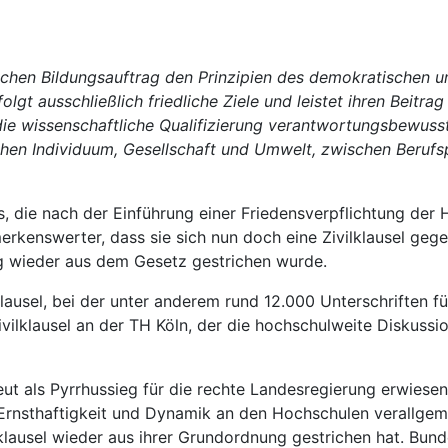
ichen Bildungsauftrag den Prinzipien des demokratischen un
lgt ausschließlich friedliche Ziele und leistet ihren Beitra
ie wissenschaftliche Qualifizierung verantwortungsbewusste
en Individuum, Gesellschaft und Umwelt, zwischen Berufspr
s, die nach der Einführung einer Friedensverpflichtung de
kenswerter, dass sie sich nun doch eine Zivilklausel gege
g wieder aus dem Gesetz gestrichen wurde.
usel, bei der unter anderem rund 12.000 Unterschriften fü
Zivilklausel an der TH Köln, der die hochschulweite Diskussi
eut als Pyrrhussieg für die rechte Landesregierung erwies
rnsthaftigkeit und Dynamik an den Hochschulen verallgeme
lklausel wieder aus ihrer Grundordnung gestrichen hat. Bun