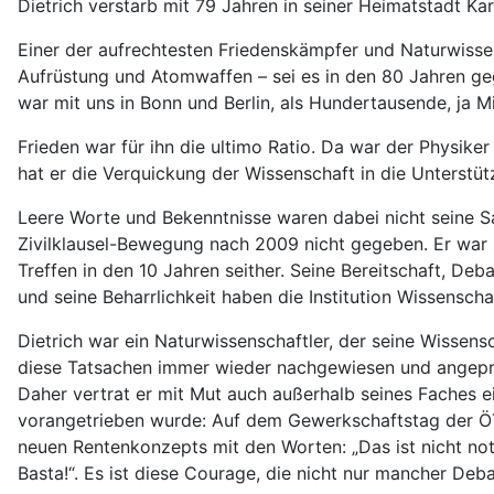
Dietrich verstarb mit 79 Jahren in seiner Heimatstadt Kar
Einer der aufrechtesten Friedenskämpfer und Naturwissen
Aufrüstung und Atomwaffen – sei es in den 80 Jahren geg
war mit uns in Bonn und Berlin, als Hundertausende, ja M
Frieden war für ihn die ultimo Ratio. Da war der Physiker
hat er die Verquickung der Wissenschaft in die Unterstü
Leere Worte und Bekenntnisse waren dabei nicht seine S
Zivilklausel-Bewegung nach 2009 nicht gegeben. Er war z
Treffen in den 10 Jahren seither. Seine Bereitschaft, D
und seine Beharrlichkeit haben die Institution Wissensc
Dietrich war ein Naturwissenschaftler, der seine Wissens
diese Tatsachen immer wieder nachgewiesen und angepra
Daher vertrat er mit Mut auch außerhalb seines Faches e
vorangetrieben wurde: Auf dem Gewerkschaftstag der Ö
neuen Rentenkonzepts mit den Worten: „Das ist nicht no
Basta!“. Es ist diese Courage, die nicht nur mancher Deb