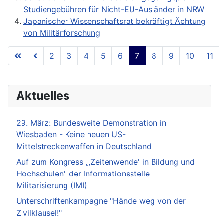
Studiengebühren für Nicht-EU-Ausländer in NRW
Japanischer Wissenschaftsrat bekräftigt Ächtung
von Militärforschung
2
3
4
5
6
7
8
9
10
11
Seite 7 von 18
Aktuelles
29. März: Bundesweite Demonstration in
Wiesbaden - Keine neuen US-
Mittelstreckenwaffen in Deutschland
Auf zum Kongress „,Zeitenwende' in Bildung und
Hochschulen" der Informationsstelle
Militarisierung (IMI)
Unterschriftenkampagne "Hände weg von der
Zivilklausel!"