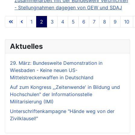
Zusammenarbeit mit der Bundeswehr verpflichten
- Stellungnahmen dagegen von GEW und SDAJ
1
2
3
4
5
6
7
8
9
10
Seite 2 von 18
Aktuelles
29. März: Bundesweite Demonstration in
Wiesbaden - Keine neuen US-
Mittelstreckenwaffen in Deutschland
Auf zum Kongress „,Zeitenwende' in Bildung und
Hochschulen" der Informationsstelle
Militarisierung (IMI)
Unterschriftenkampagne "Hände weg von der
Zivilklausel!"