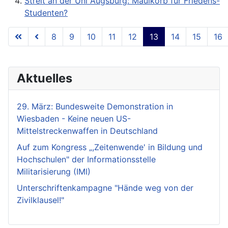
Streit an der Uni Augsburg: Maulkorb für Friedens-
Studenten?
8
9
10
11
12
13
14
15
16
Seite 13 von 18
Aktuelles
29. März: Bundesweite Demonstration in
Wiesbaden - Keine neuen US-
Mittelstreckenwaffen in Deutschland
Auf zum Kongress „,Zeitenwende' in Bildung und
Hochschulen" der Informationsstelle
Militarisierung (IMI)
Unterschriftenkampagne "Hände weg von der
Zivilklausel!"