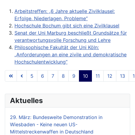
Arbeitstreffen: „6 Jahre aktuelle Zivilklausel:
Erfolge, Niederlagen, Probleme“
Hochschule Bochum gibt sich eine Zivilklausel
Senat der Uni Marburg beschließt Grundsätze für
verantwortungsvolle Forschung und Lehre
Philosophische Fakultät der Uni Köln:
„Anforderungen an eine zivile und demokratische
Hochschulentwicklung“
5
6
7
8
9
10
11
12
13
Seite 10 von 18
Aktuelles
29. März: Bundesweite Demonstration in
Wiesbaden - Keine neuen US-
Mittelstreckenwaffen in Deutschland