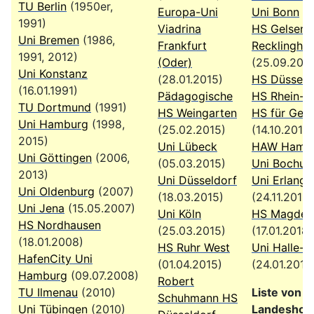
TU Berlin
(1950er,
Europa-Uni
Uni Bonn
(1
1991)
Viadrina
HS Gelsenki
Uni Bremen
(1986,
Frankfurt
Recklingha
1991, 2012)
(Oder)
(25.09.2015
Uni Konstanz
(28.01.2015)
HS Düsseld
(16.01.1991)
Pädagogische
HS Rhein-W
TU Dortmund
(1991)
HS Weingarten
HS für Ges
Uni Hamburg
(1998,
(25.02.2015)
(14.10.2015)
2015)
Uni Lübeck
HAW Hamb
Uni Göttingen
(2006,
(05.03.2015)
Uni Bochu
2013)
Uni Düsseldorf
Uni Erlang
Uni Oldenburg
(2007)
(18.03.2015)
(24.11.2016)
Uni Jena
(15.05.2007)
Uni Köln
HS Magdebu
HS Nordhausen
(25.03.2015)
(17.01.2018)
(18.01.2008)
HS Ruhr West
Uni Halle-W
HafenCity Uni
(01.04.2015)
(24.01.2018
Hamburg
(09.07.2008)
Robert
TU Ilmenau
(2010)
Liste von
Schuhmann HS
Uni Tübingen
(2010)
Landeshoc