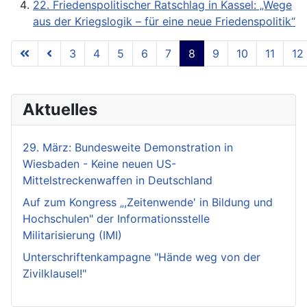
22. Friedenspolitischer Ratschlag in Kassel: „Wege
aus der Kriegslogik – für eine neue Friedenspolitik“
3
4
5
6
7
8
9
10
11
12
Seite 8 von 18
Aktuelles
29. März: Bundesweite Demonstration in
Wiesbaden - Keine neuen US-
Mittelstreckenwaffen in Deutschland
Auf zum Kongress „,Zeitenwende' in Bildung und
Hochschulen" der Informationsstelle
Militarisierung (IMI)
Unterschriftenkampagne "Hände weg von der
Zivilklausel!"