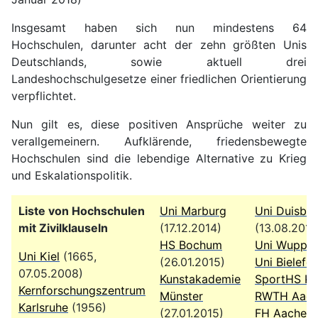
Insgesamt haben sich nun mindestens 64
Hochschulen, darunter acht der zehn größten Unis
Deutschlands, sowie aktuell drei
Landeshochschulgesetze einer friedlichen Orientierung
verpflichtet.
Nun gilt es, diese positiven Ansprüche weiter zu
verallgemeinern. Aufklärende, friedensbewegte
Hochschulen sind die lebendige Alternative zu Krieg
und Eskalationspolitik.
Liste von Hochschulen
Uni Marburg
Uni Duisbu
mit Zivilklauseln
(17.12.2014)
(13.08.2015
HS Bochum
Uni Wupper
Uni Kiel
(1665,
(26.01.2015)
Uni Bielefel
07.05.2008)
Kunstakademie
SportHS Kö
Kernforschungszentrum
Münster
RWTH Aach
Karlsruhe
(1956)
(27.01.2015)
FH Aachen