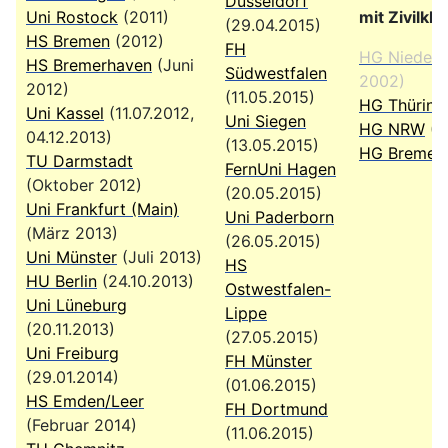
Düsseldorf
Uni Rostock
(2011)
mit Zivilkla
(29.04.2015)
HS Bremen
(2012)
FH
HG Nieders
HS Bremerhaven
(Juni
Südwestfalen
2002)
2012)
(11.05.2015)
HG Thüring
Uni Kassel
(11.07.2012,
Uni Siegen
HG NRW
(1
04.12.2013)
(13.05.2015)
HG Bremen
TU Darmstadt
FernUni Hagen
(Oktober 2012)
(20.05.2015)
Uni Frankfurt (Main)
Uni Paderborn
(März 2013)
(26.05.2015)
Uni Münster
(Juli 2013)
HS
HU Berlin
(24.10.2013)
Ostwestfalen-
Uni Lüneburg
Lippe
(20.11.2013)
(27.05.2015)
Uni Freiburg
FH Münster
(29.01.2014)
(01.06.2015)
HS Emden/Leer
FH Dortmund
(Februar 2014)
(11.06.2015)